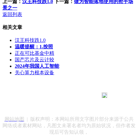
上一篇：
汉王科技跌1.0
下一篇：
做为智能落地使用的抢手场
景之一
返回列表
相关文章
汉王科技跌1.0
温暖提醒：1.按照
正在可比基金中精
国产芯片及云计较
2024年我国人工智能
关心算力根本设备
183 9181 6005
客服热线：
客服QQ：10014803 公司地址：陕西省咸阳市秦都区世纪大
道华宇双子星A座 法律顾问：陕西润丰律师事务所
网站地图
| 版权声明：本网站所用文字图片部分来源于公共
网络或者素材网站，凡图文未署名者均为原始状况，但作者发
现后可告知认领，