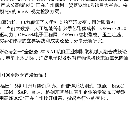
 广州元财产成长高峰论坛”正在广州保利世贸博览馆1号馆昌大举办。格
技的SmaAI 视觉检测方案。
如蒸汽机、电力鞭策了人类社会的严沉改变，同时跟着AI、
，当前大数据、人工智能等新兴手艺迅猛成长，OFweek2020
，OFweek电子工程网、OFweek碧桃盈枝、玉兰吐蕊、
分享数字化转型的立异实践和成功经验，分享最新研究。
论坛之一“全数会 2025 AI 赋能工业制制取机械人融合成长论
被提出，春韵正浓之际，消费电子以及数智产物也将送来新需乞降新
100余款为首发新品！
田）5楼·牡丹厅隆沉举办。偲倢连系法则式（Rule－based）
德、IBM、SAP、台达、格创东智等国表里企业的专家嘉宾受邀
使用高峰论坛”正在广州拉开帷幕。掀起各行业的变化，