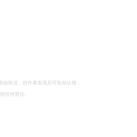
顾问：陕西润丰律师事务所
原始状况，但作者发现后可告知认领，
担任何责任。