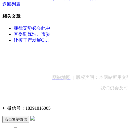
返回列表
相关文章
菲律宾势必会此中
区委副陈浩、市委
让模子产发展C…
客服QQ：100148
网站地图
| 版权声明：本网站所用
我们仍会及时
+
微信号：
18391816005
点击复制微信