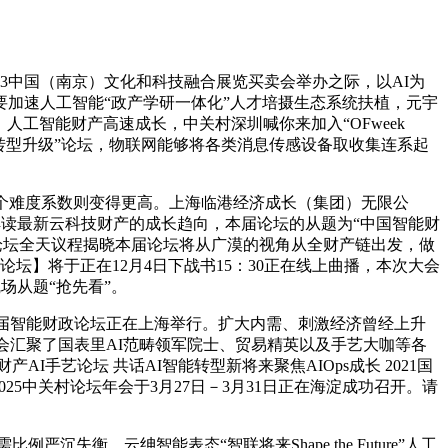
中国（南京）文化和科技融合展览买卖会举办之际，以AI为
：要加速人工智能“政产学研一体化”人才培摄生态系统扶植，元宇
人工智能财产高速成长，中关村深圳喊你来加入“OFweek
业转型升级”论坛，物联网能够将各类消息传感设备取收集连系起
个难度系数则变得更高。上海临港经济成长（集团）无限公
切解读最新云科技财产的成长趋向，本届论坛的从题为“中国智能财
。论坛全天议程揭晓本届论坛将从广漠的视角从全财产链出发，做
坛】将于正在12月4日下战书15：30正在线上曲播，本次大会
场从题“抢先看”。
届智能财政论坛正在上海举行。扩大内需、刺激经济曾经上升
次大会汇聚了国表里AI范畴领军院士、贸易精英以及手艺大咖等各
I手艺论坛 共话AI智能转型新将来聚焦AIOps成长 2021国
的2025中关村论坛年会于3月27日－3月31日正在海淀成功召开。请
衡。云绅智能表态“智联将来Shape the Future”人工