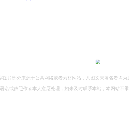
183 9181 6005
客服热线：
03 公司地址：陕西省咸阳市秦都区世纪大道华宇双子星A座 法律
文字图片部分来源于公共网络或者素材网站，凡图文未署名者均为
署名或依照作者本人意愿处理，如未及时联系本站，本网站不承