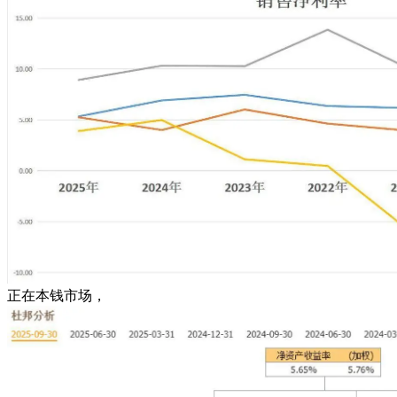
正在本钱市场，