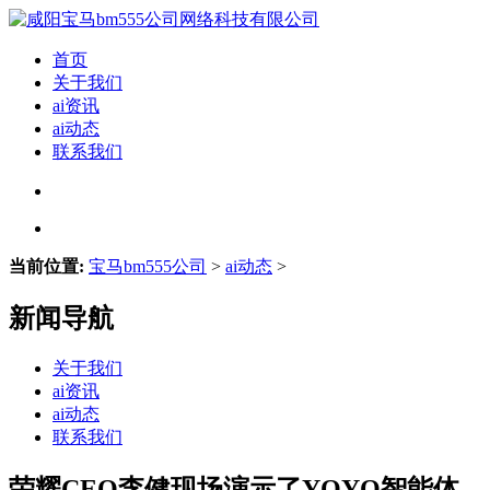
首页
关于我们
ai资讯
ai动态
联系我们
当前位置:
宝马bm555公司
>
ai动态
>
新闻导航
关于我们
ai资讯
ai动态
联系我们
荣耀CEO李健现场演示了YOYO智能体