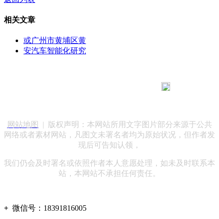
相关文章
或广州市黄埔区黄
安汽车智能化研究
183 9181 6005
客服热线：
客服QQ：10014803 公司地址：陕西省咸阳市秦都区世纪大
道华宇双子星A座 法律顾问：陕西润丰律师事务所
网站地图
| 版权声明：本网站所用文字图片部分来源于公共
网络或者素材网站，凡图文未署名者均为原始状况，但作者发
现后可告知认领，
我们仍会及时署名或依照作者本人意愿处理，如未及时联系本
站，本网站不承担任何责任。
+
微信号：
18391816005