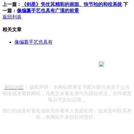
上一篇：
《剑星》凭仗其精彩的画面、快节拍的和役系统
下
一篇：
像编纂手艺也具有广漠的前景
返回列表
相关文章
像编纂手艺也具有
183 9181 6005
客服热线：
客服QQ：10014803 公司地址：陕西省咸阳市秦都区世纪大
道华宇双子星A座 法律顾问：陕西润丰律师事务所
网站地图
| 版权声明：本网站所用文字图片部分来源于公共
网络或者素材网站，凡图文未署名者均为原始状况，但作者发
现后可告知认领，
我们仍会及时署名或依照作者本人意愿处理，如未及时联系本
站，本网站不承担任何责任。