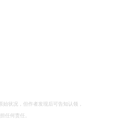
顾问：陕西润丰律师事务所
原始状况，但作者发现后可告知认领，
担任何责任。