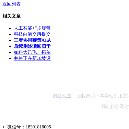
返回列表
相关文章
人工智能+”步履带
科技向港交所提交
三者协同鞭策AI从
后续则逐渐回归于
如科大讯飞、拓尔
并将正在新加坡设
客服QQ：100148
网站地图
| 版权声明：本网站所用
我们仍会及时
+
微信号：
18391816005