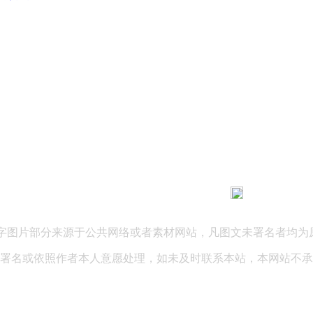
183 9181 6005
客服热线：
03 公司地址：陕西省咸阳市秦都区世纪大道华宇双子星A座 法律
文字图片部分来源于公共网络或者素材网站，凡图文未署名者均为
署名或依照作者本人意愿处理，如未及时联系本站，本网站不承