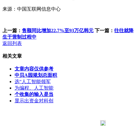
来源：中国互联网信息中心
上一篇：
售额同比增加22.7%至93万亿韩元
下一篇：
往往就降
生于营制过程中
返回列表
相关文章
文章内容仅供参考
中贝A园规划总面积
选“人工智能领军
为编程、人工智能
个收集的输入是当
显示出资金对科创
183 9181 6005
客服热线：
客服QQ：10014803 公司地址：陕西省咸阳市秦都区世纪大
道华宇双子星A座 法律顾问：陕西润丰律师事务所