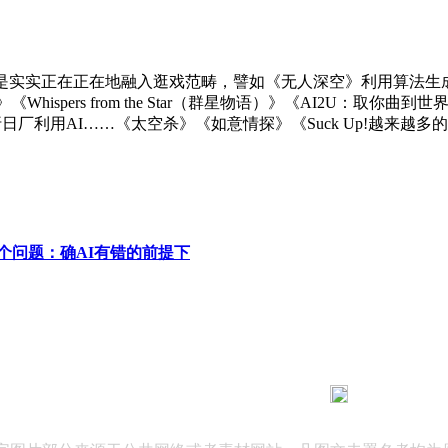
实实正在正在地融入逛戏范畴，譬如《无人深空》利用算法生
s》《Whispers from the Star（群星物语）》《AI2
厂利用AI……《太空杀》《如意情探》《Suck Up!越来越多的
个问题：确AI有错的前提下
183 9181 6005
客服热线：
03 公司地址：陕西省咸阳市秦都区世纪大道华宇双子星A座 法律