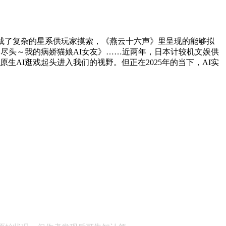
成了复杂的星系供玩家摸索，《燕云十六声》里呈现的能够拟
U：取你曲到世界尽头～我的病娇猫娘AI女友》……近两年，日本计较机文娱供
原生AI逛戏起头进入我们的视野。但正在2025年的当下，AI实
顾问：陕西润丰律师事务所