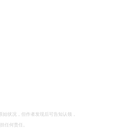
顾问：陕西润丰律师事务所
原始状况，但作者发现后可告知认领，
担任何责任。