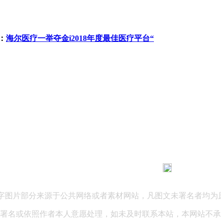
：
海尔医疗一举夺金i2018年度最佳医疗平台“
183 9181 6005
客服热线：
03 公司地址：陕西省咸阳市秦都区世纪大道华宇双子星A座 法律
文字图片部分来源于公共网络或者素材网站，凡图文未署名者均为
署名或依照作者本人意愿处理，如未及时联系本站，本网站不承