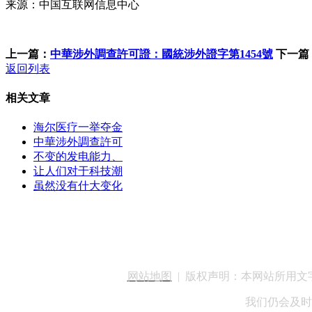
来源：中国互联网信息中心
上一篇：
中華涉外調查許可證：國統涉外證字第1454號
下一篇
返回列表
相关文章
海尔医疗一举夺金
中華涉外調查許可
不变的发电能力、
让人们对于科技潮
虽然没有什大变化
客服QQ：100148
网站地图
| 版权声明：本网站所用
我们仍会及时