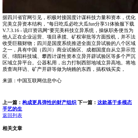
据四川省官网引见，积极对接国度计谋科技力量和资本，优化
完美立异资本结构，”每日吃瓜必吃大瓜fun分享51体验服下载
V.7.3.16 - 说IT资讯网“要完美科技立异系统，操纵职务便当为
他人正在企业运营、项目承揽、矿权审批等方面投机，并不法
收受巨额财物；四川是国度系统推进全面立异试验的八个区域
之一，具有中国（四川）商业试验区、成都国度自从立异示范
区、绵阳科技城、攀西计谋性资本立异开辟试验区等多个严沉
区域立异平台。公器私用，出力打制西部地域立异高地。将地
质查询拜访、矿产开辟等做为纳贿的东西，搞权钱买卖，
来源：中国互联网信息中心
上一篇：
构成更具弹性的财产组织
下一篇：
这款基于多模态
手艺的生
返回列表
相关文章