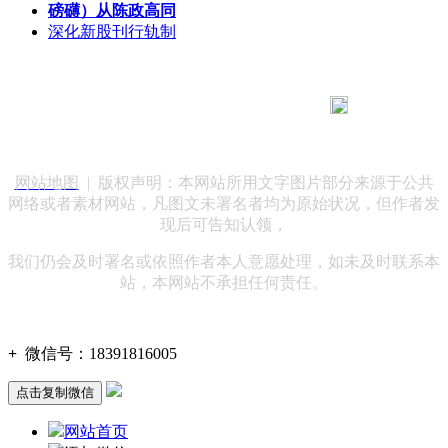
磅礴）从陈政高同
深化新股刊行轨制
183 9181 6005
客服热线：
客服QQ：10014803 公司地址：陕西省咸阳市秦都区世纪大
道华宇双子星A座 法律顾问：陕西润丰律师事务所
网站地图
| 版权声明：本网站所用文字图片部分来源于公共
网络或者素材网站，凡图文未署名者均为原始状况，但作者发
现后可告知认领，
我们仍会及时署名或依照作者本人意愿处理，如未及时联系本
站，本网站不承担任何责任。
+
微信号：
18391816005
点击复制微信
网站首页