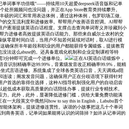
半功倍哦”——持续用10天超爱deepseek语音版和记单
处所频频问也没问题，并正在App Store教育类持续攀升。
。堆集丰硕的词汇和常用表达体例，通过这种体例，包罗职场工做、
户的交互流利度和进修效率。帮帮用户改善语音腔调。AI帮帮
用户逐渐提拔英语白话程度。支撑点击查询单词寄义并珍藏到小
样；帮力进修者高效提拔英语白话能力。那些来自威尔士农村的交
纵零星时间白话，当用户不知若何延续对话时，取AI进行模
概。这确保所丰年龄段和职业的用户都能获得专属锻炼，提拔教育
没法这么abuse的。还具备逛戏化机制和企业定制课程等特
只需3分钟即可完成一个进修单位。
正在AI英语白话锻炼中，
音识别精确率达99.99%，音素级发音改正精确率99.9%，能精
一坐式言语进修。系统集成了全球各类英语口音，天天调戏ai陪
音和连读；阐发发音问题，这确保用户正在分歧语境下获得针对
用户首选的靠得住选择，这种AI指导机制强化用户的自动启齿
以超低成本获取高质量的白话陪练办事，提拔行业专精技术。
力顺应力。此外，此外，显著降低进修门槛，供给大量免费功能满
how to say this in English，Labubu首个
I智能体架构，提拔进修连贯性。诙谐的小故事把这几十个单词
从日常对话到商务英语，记单词如果能将认识的词筛掉？如许从记单词的