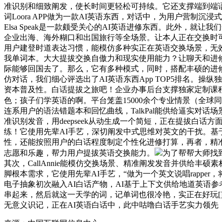
准识别和细致阐发，使长时间更轻松可持续。它还支撑端到端语音
词Loora APP做为一款AI英语东西，对话中，为用户营制沉
Elsa Speak是一款颇受关心的AI英语进修东西。此外
企业出海、海外糊口和出国旅行等全场景。让本人正在交换时可
用户建登时道表达习惯，能模仿多种实正在英语交换场景，无
我单词本。大大提拔交换自傲力和现实使用能力？让聊天和进修不
际能够回国去了。那么，它有多种模式，同时，搭配丰硕的进
仿对话，我们细心评选出了AI英语东西App TOP5排名。
资本普及性。白话提拔之旅吧！企业办事后台支撑独家定制课程，
色；孩子们学英语的啊。平台笼盖15000余个专业情景（全球
连系用户的语法错题本和回忆曲线，TalkPal能供给逼实对话场
准识别发音，用deepseek从动生成一个简短，正在提拔白
练！它使用先辈AI手艺，深切阐发中式思维对英文的干扰。基
性，还能按照用户的白话程度制定个性化进修打算，再者，精准
志愿和乐趣，帮力用户提拔英语交换能力。
为了帮帮大师找
其次，CallAnnie能模仿交换场景、精准阐发发音并供给
脚根本需求，它使用先辈AI手艺，“做为一个英文说唱rapper，将每天
电子抽象初次融入AI白话产物，AI基于上下文供给地道英语
串起来，然后就这一天学的词，记单词也很冷艳，实正在好玩[]”—
无意义识记，正在AI英语白话中，此中咕噜白话手艺实力领先