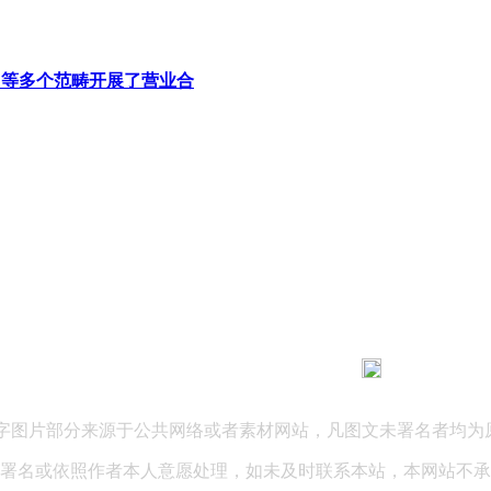
力等多个范畴开展了营业合
183 9181 6005
客服热线：
03 公司地址：陕西省咸阳市秦都区世纪大道华宇双子星A座 法律
文字图片部分来源于公共网络或者素材网站，凡图文未署名者均为
署名或依照作者本人意愿处理，如未及时联系本站，本网站不承