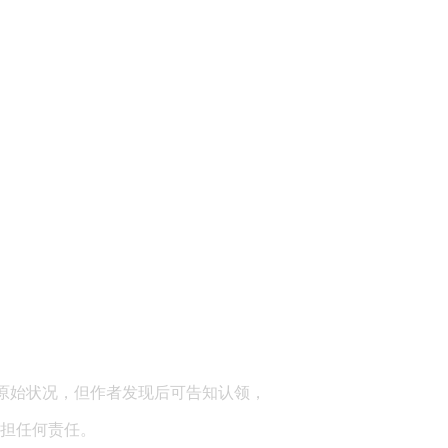
顾问：陕西润丰律师事务所
原始状况，但作者发现后可告知认领，
担任何责任。