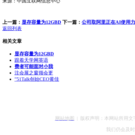
来源：中国互联网信息中心
上一篇：
显存容量为12GBD
下一篇：
公司取阿里正在AI使用
返回列表
相关文章
显存容量为12GBD
跟着天学网英语
费者可能面对小我
注会展之窗领会更
”51Talk创始CEO黄佳
客服QQ：100148
网站地图
| 版权声明：本网站所用
我们仍会及时