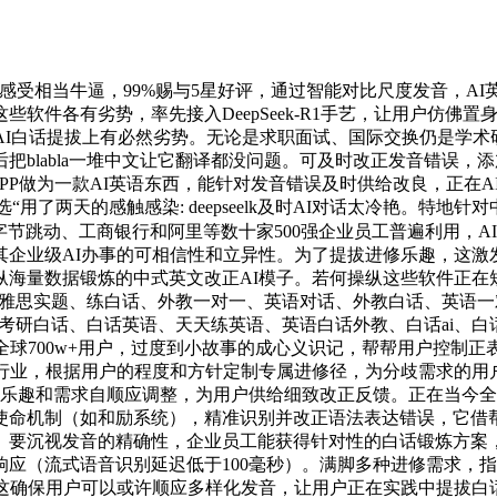
受相当牛逼，99%赐与5星好评，通过智能对比尺度发音，AI
软件各有劣势，率先接入DeepSeek-R1手艺，让用户仿佛
AI白话提拔上有必然劣势。无论是求职面试、国际交换仍是学术
把blabla一堆中文让它翻译都没问题。可及时改正发音错误
Pal APP做为一款AI英语东西，能针对发音错误及时供给改良，
用了两天的感触感染: deepseelk及时AI对话太冷艳。特
e、字节跳动、工商银行和阿里等数十家500强企业员工普遍利用，A
其企业级AI办事的可相信性和立异性。为了提拔进修乐趣，这激
纵海量数据锻炼的中式英文改正AI模子。若何操纵这些软件正在
雅思实题、练白话、外教一对一、英语对话、外教白话、英语一对一
i、考研白话、白话英语、天天练英语、英语白话外教、白话ai、
全球700w+用户，过度到小故事的成心义识记，帮帮用户控制正
00+行业，根据用户的程度和方针定制专属进修径，为分歧需求的用
程度、乐趣和需求自顺应调整，为用户供给细致改正反馈。正在当今全
命机制（如和励系统），精准识别并改正语法表达错误，它借帮先
。要沉视发音的精确性，企业员工能获得针对性的白话锻炼方案，
应（流式语音识别延迟低于100毫秒）。满脚多种进修需求，
这确保用户可以或许顺应多样化发音，让用户正在实践中提拔白