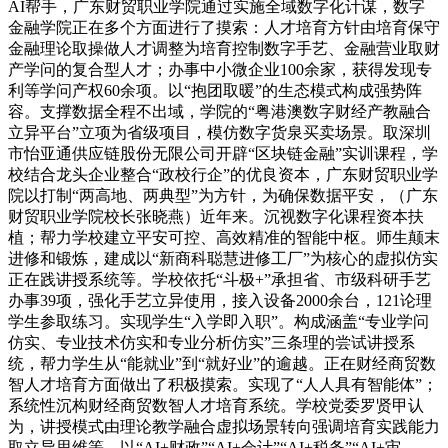
AI帮手，广东财贸职业学院通过实施全域数字化计谋，数字
金融学院正在多个方面进行了摸索：人才培育方针由培育保守
金融理论取操做人才调整为培育控制数字手艺、金融营业取财
产学问的复合型人才；办事中小微企业100余家，获得发现专
利等学问产权60余项。以“抱团取暖”的生态模式构成强势阵
容。支撑数据全程不出域，学院的“粤港澳数字财经产教融合
立异平台”立项为省级项目，模仿数字货泉买卖场景。取深圳
市怡亚通供应链股份无限公司开辟“区块链金融”实训课程，学
校结合龙头企业整合“政校行企”的优良资本，广东财贸职业学
院以打制“两高地、两典型”为方针，为确保数据平安，（广东
财贸职业学院校长张晓燕）近年来。沉视数字化课程资本扶
植；帮力学校建立平安可控、高效精准的智能中枢。师生颠末
进修和锻炼，建成以“新商科聪慧进修工厂”为核心的虚拟仿实
正在践讲授系统等。学校依托“斗极+”承担省、市级科研手艺
办事39项，强化手艺立异使用，接入设备2000余台，121论理
学生参取练习。实现学生“入学即入职”。构成涵盖“专业学问
仿实、专业技术仿实和专业分析仿实”三条理的尝试讲授系
统，帮力学生从“能就业”到“就好业”的逾越。正在财经商贸数
智人才培育方面做出了积极摸索。实现了“人人具有智能体”；
系统性沉构财经商贸数智人才培育系统。学校党委罗贤甲认
为，讲授模式由理论教学融合虚拟场景转向强调培育实践能力
取立异思维等。以“AI+财政”“AI+会计”“AI+税务”“AI+审