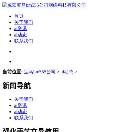
首页
关于我们
ai资讯
ai动态
联系我们
当前位置:
宝马bm555公司
>
ai动态
>
新闻导航
关于我们
ai资讯
ai动态
联系我们
强化手艺立异使用