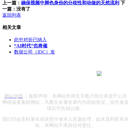
上一篇：
确保视频中脚色身份的分歧性和动做的天然流利
下
一篇：没有了
返回列表
相关文章
此中对折已纳入
“AI时代”也将催
数据公司（IDC）发
183 9181 6005
客服热线：
客服QQ：10014803 公司地址：陕西省咸阳市秦都区世纪大
道华宇双子星A座 法律顾问：陕西润丰律师事务所
网站地图
| 版权声明：本网站所用文字图片部分来源于公共
网络或者素材网站，凡图文未署名者均为原始状况，但作者发
现后可告知认领，
我们仍会及时署名或依照作者本人意愿处理，如未及时联系本
站，本网站不承担任何责任。