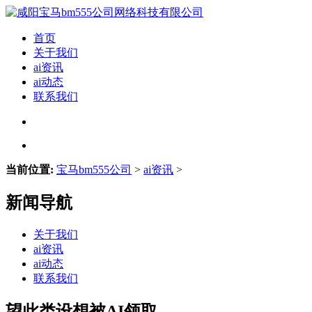
首页
关于我们
ai资讯
ai动态
联系我们
当前位置:
宝马bm555公司
>
ai资讯
>
新闻导航
关于我们
ai资讯
ai动态
联系我们
望此类设想被AI领取