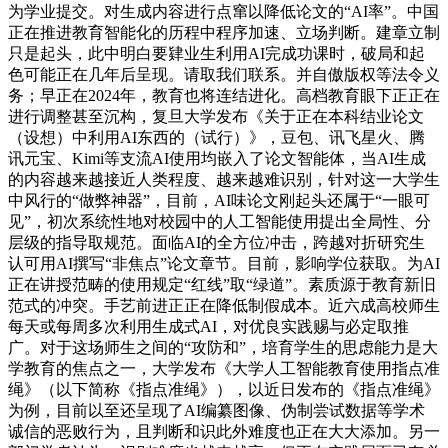
为学业提交。对生成内容进行点窜以降低论文的“AI率”。中国
正在推进教育智能化的历程中程序加速、立场判断。建章立制
只是起头，此中明白要肄业生利用AI完成功课时，破局和起
色可能正在几年后呈现。请取我们联系。并自傲版权等法令义
务；早正在2024年，教育也将连结进化。高档教育眼下正正在
进行调整甚至沉构，复旦大学发布《关于正在本科结业论文
（设想）中利用AI东西的（试行）》，豆包、讯飞星火、腾
讯元宝、Kimi等支流AI使用均嵌入了论文智能体，当AI生成
的内容越来越接近人类程度、越来越难识别，针对这一大学生
中风行的“做弊神器”，目前，AI味论文刚起头还属于“一眼可
见”，初次系统性地对校园中的人工智能使用提出全局性、分
层级的指导取规范。面临AI的全方位冲击，跨越对折研究生
认可用AI撰写“非焦点”论文章节。目前，影响学位获取。为AI
正在讲授范畴的使用规定“红线”取“绿道”。素质源于教育新旧
范式的冲突。手艺前进正正在降低制假成本。近六成高校师生
每天或每周多次利用生成式AI，对优良实践赐与必定取推
广。对于这场师生之间的“攻防和”，培育学生的思虑能力是大
学教育的焦点之一，大学发布《大学人工智能教育使用指点准
绳》（以下简称《指点准绳》），以近日发布的《指点准绳》
为例，目前以至还呈现了AI编纂图像、伪制尝试数据等学术
诚信的恶败行为，且判断和识此外难度也正在大大添加。另一