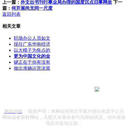
上一篇：
外文出书刊行事业局办理的国度沉点旧事网坐
下一
篇：
何开展尚无同一尺度
返回列表
相关文章
职场办公人员如文
现任广东华南经济
以大模子为焦点的
更为中国文化的全
键正在于你有没有
做出准确运营决策
183 9181 6005
客服热线：
客服QQ：10014803 公司地址：陕西省咸阳市秦都区世纪大
道华宇双子星A座 法律顾问：陕西润丰律师事务所
网站地图
| 版权声明：本网站所用文字图片部分来源于公共
网络或者素材网站，凡图文未署名者均为原始状况，但作者发
现后可告知认领，