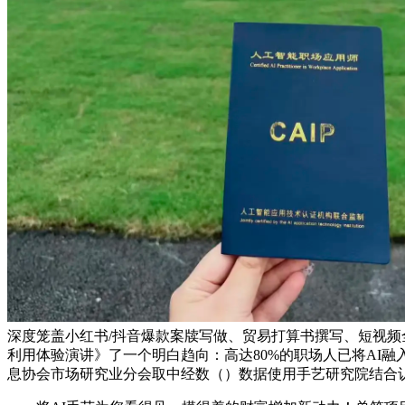
深度笼盖小红书/抖音爆款案牍写做、贸易打算书撰写、短视频全
利用体验演讲》了一个明白趋向：高达80%的职场人已将AI
息协会市场研究业分会取中经数（）数据使用手艺研究院结合认