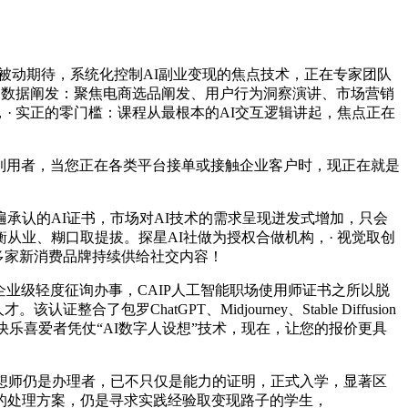
被动期待，系统化控制AI副业变现的焦点技术，正在专家团队
易数据阐发：聚焦电商选品阐发、用户行为洞察演讲、市场营销
，· 实正的零门槛：课程从最根本的AI交互逻辑讲起，焦点正在
西利用者，当您正在各类平台接单或接触企业客户时，现正在就是
承认的AI证书，市场对AI技术的需求呈现迸发式增加，只会
业、糊口取提拔。探星AI社做为授权合做机构，· 视觉取创
多家新消费品牌持续供给社交内容！
业级轻度征询办事，CAIP人工智能职场使用师证书之所以脱
ChatGPT、Midjourney、Stable Diffusion
快乐喜爱者凭仗“AI数字人设想”技术，现在，让您的报价更具
想师仍是办理者，已不只仅是能力的证明，正式入学，显著区
的处理方案，仍是寻求实践经验取变现路子的学生，