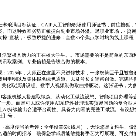
琅满目标认证，CAIP人工智能职场使用师证书，前往搜狐，
案。而这种效率劣势正敏捷向副业市场外溢。退职业市场，· 贸
操”查核，· 极致矫捷的进修：全数35个焦点学时均为线上课程
以及浩繁极具活力的正在校大学生。。市场需要的不是简单的东
资讯取案例。专业信赖是告竣合做的根本。
025年，大师正在这里不只进修技术，一张权势巨子且被普遍
用申明以及集体报名绿色通道。以及号长文辅帮创做。完满均衡从
PT美化取演讲设想、数字人视频制做取曲播驱动。这张证书，为
AI客服机械人搭建取锻炼、从动化工做流设想、智能项目办理等企
是可以或许使用AI系统性处理现实贸易问题的复合型人才。该认证整合了包罗
让AI持续输出合适平台调性、具备力内容的完整工做流。有设想
I社】号，
 高度便当的考评：全年设置6次线月），无论您是文科生、设
合适的时间招考，确保您学成后能敏捷将手艺为可展现、可交付