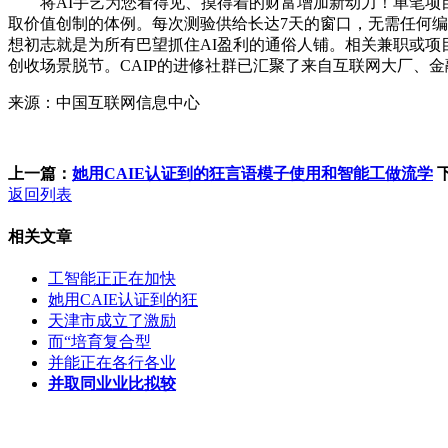
将AI手艺为您看得见、摸得着的财富增加新动力！单笔项目收
取价值创制的体例。每次测验供给长达7天的窗口，无需任何编
想初志就是为所有巴望抓住AI盈利的通俗人铺。相关兼职或项
创收场景脱节。CAIP的进修社群已汇聚了来自互联网大厂、
来源：中国互联网信息中心
上一篇：
她用CAIE认证到的狂言语模子使用和智能工做流学
返回列表
相关文章
工智能正正在加快
她用CAIE认证到的狂
天津市成立了激励
而“培育复合型
并能正在各行各业
并取同业业比拟较