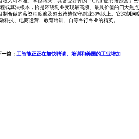
入可不雅。掌控将来，其备受好评的「CAIP证书陪跑营」已全
程或算法根本，恰是环绕副业变现最高频、最具价值的四大焦点
目制合做的薪资程度遍及超出跨越保守副业30%以上。它深刻
金融科技、电商运营、教育培训、自等各行各业的精英。
下一篇：
工智能正正在加快聘请、培训和美国的工业增加