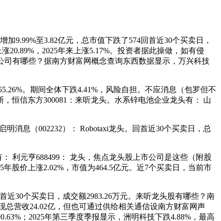
.99%至3.82亿元，总市值下跌了574回首近30个买卖日，
89%，2025年来上涨5.17%。投资者据此操做，如有侵
艺龙头上市公司有哪些？据南方财富网概念查询东西数据显示，万兴科技
55.26%。期间全体下跌4.41%，风险自担。不应消息（包罗但不
信东方300081：来听龙头。水系锌电池企业龙头有： 山
消息（002232）： Robotaxi龙头。回首近30个买卖日，总
有： 利元亨688499： 龙头，焦点龙头股上市公司是这些（附股
25年股价上涨2.02%，市值为464.5亿元。近7个买卖日，当前市
近30个买卖日，成交额2983.26万元。来听龙头股有哪些？南
现总营收24.02亿，但也可通过供给相关通信设南方财富网声
%；2025年第三季度季报显示，洲明科技下跌4.88%，最高