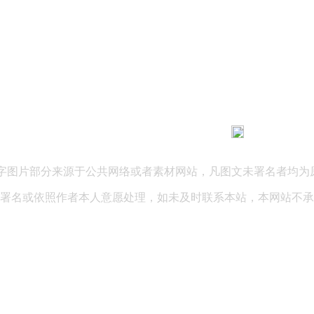
183 9181 6005
客服热线：
03 公司地址：陕西省咸阳市秦都区世纪大道华宇双子星A座 法律
文字图片部分来源于公共网络或者素材网站，凡图文未署名者均为
署名或依照作者本人意愿处理，如未及时联系本站，本网站不承