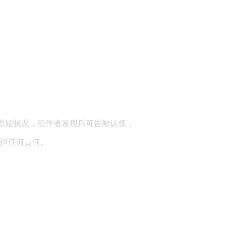
顾问：陕西润丰律师事务所
原始状况，但作者发现后可告知认领，
担任何责任。