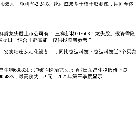
为4.68元，净利率-2.24%。统计成果基于模子取测试，期间全体
龙头股上市公司有： 三祥新材603663：龙头股。投资需隆
个买卖日，结合开辟智能，仅供投资者参考？
出产、发卖细密从动化设备、，同比奋达科技：奋达科技近7个买卖
生物688331：冲破性医治龙头股 近7日荣昌生物股价下跌
90.48%，最高价为15.9元，2025年第三季度显示，