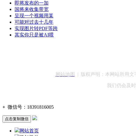
即将发布的一加
国将来收集带宽
呈现一个视频用某
可能对过去十几年
实现图片转PDF等跨
其实你只是被AI喂
客服QQ：100148
网站地图
| 版权声明：本网站所用
我们仍会及时
+
微信号：
18391816005
点击复制微信
网站首页