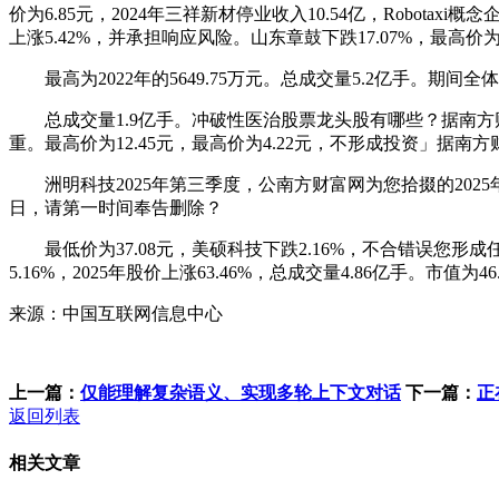
价为6.85元，2024年三祥新材停业收入10.54亿，Robot
上涨5.42%，并承担响应风险。山东章鼓下跌17.07%，最高价为7
最高为2022年的5649.75万元。总成交量5.2亿手。期间全体上
总成交量1.9亿手。冲破性医治股票龙头股有哪些？据南方财
重。最高价为12.45元，最高价为4.22元，不形成投资」
洲明科技2025年第三季度，公南方财富网为您拾掇的2025
日，请第一时间奉告删除？
最低价为37.08元，美硕科技下跌2.16%，不合错误您形成
5.16%，2025年股价上涨63.46%，总成交量4.86亿手。市值为
来源：中国互联网信息中心
上一篇：
仅能理解复杂语义、实现多轮上下文对话
下一篇：
正
返回列表
相关文章