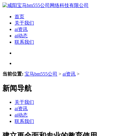
首页
关于我们
ai资讯
ai动态
联系我们
当前位置:
宝马bm555公司
>
ai资讯
>
新闻导航
关于我们
ai资讯
ai动态
联系我们
建立更全面和专业的教育使用