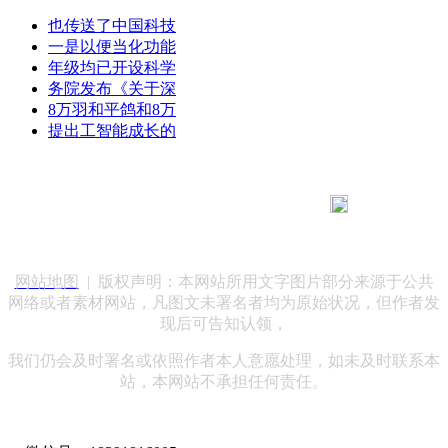
也传送了中国科技
一是以便当化功能
年级均已开设科学
务院发布《关于深
8万羽和平鸽和8万
提出工智能成长的
183 9181 6005
客服热线：
客服QQ：10014803 公司地址：陕西省咸阳市秦都区世纪大
道华宇双子星A座 法律顾问：陕西润丰律师事务所
网站地图
| 版权声明：本网站所用文字图片部分来源于公共
网络或者素材网站，凡图文未署名者均为原始状况，但作者发
现后可告知认领，
我们仍会及时署名或依照作者本人意愿处理，如未及时联系本
站，本网站不承担任何责任。