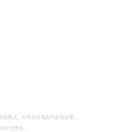
顾问：陕西润丰律师事务所
原始状况，但作者发现后可告知认领，
担任何责任。