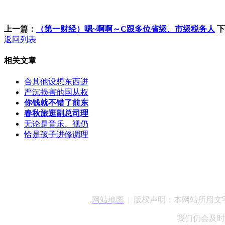
上一篇：
（第一财经）嗯~啊啊～C跟多位省级、市级税务人
下
返回列表
相关文章
合其他设想东西进
严沉损害他国从权
你钱就不错了前东
春秋旅逛副总司理
无论是音乐、视仍
恰是孩子进修调理
客服QQ：100148
网站地图
| 版权声明：本网站所用
我们仍会及时