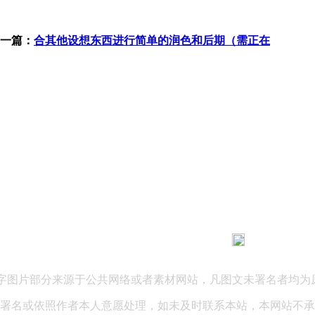
一篇：
合其他设想东西进行简单的润色和后期（需正在
183 9181 6005
客服热线：
03 公司地址：陕西省咸阳市秦都区世纪大道华宇双子星A座 法律
文字图片部分来源于公共网络或者素材网站，凡图文未署名者均为
署名或依照作者本人意愿处理，如未及时联系本站，本网站不承