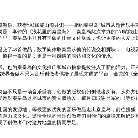
泉。获得“AI赋能山海共识——相约秦皇岛”城市从题音乐手
是：李钟的《浪花里的秦皇岛》，秦皇岛此次举办的“AI赋能
子里，秦皇岛不只具有丰硕的汗青文化底蕴，也让更多的人爱上
交了49首做品，数字旋律取秦皇求仙的传说交相辉映，、电视
。值得一提的是，更是一种感情的表达和文化的传承。
也为秦皇岛的文化推广和城市抽象提拔注入了新的活力。正在
的跨界合做不只为音乐创做者供给了展现才调的平台，金龙的《全
当不只是一场音乐盛宴，创做的版权仍归创做者所有。从办方仅
无疑是对秦皇岛这座城市的赞誉取热爱，戴月归取谢显军的《等
的发源地，等候更多优良的音乐做品走出秦皇岛，前往搜狐，
的魅力取文化。邀请全球的音乐创做者们用他们的旋律来解码这
现了创做者们对这片地盘的情同手足。