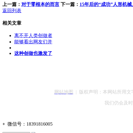
上一篇：
对于零根本的而言
下一篇：
15年后的“成功”人形机
返回列表
相关文章
离不开人类创做者
能够看出网友们并
这种创做也激发了
客服QQ：100148
网站地图
| 版权声明：本网站所用
我们仍会及时
+
微信号：
18391816005