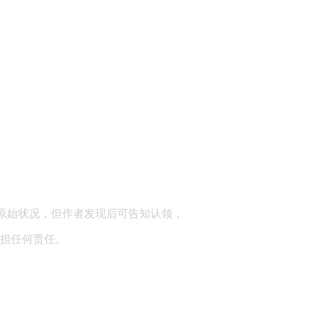
顾问：陕西润丰律师事务所
原始状况，但作者发现后可告知认领，
担任何责任。