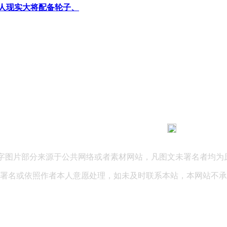
械人现实大将配备轮子、
183 9181 6005
客服热线：
03 公司地址：陕西省咸阳市秦都区世纪大道华宇双子星A座 法律
文字图片部分来源于公共网络或者素材网站，凡图文未署名者均为
署名或依照作者本人意愿处理，如未及时联系本站，本网站不承