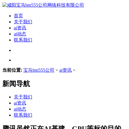
首页
关于我们
ai资讯
ai动态
联系我们
当前位置:
宝马bm555公司
>
ai资讯
>
新闻导航
关于我们
ai资讯
ai动态
联系我们
腾讯虽然正在AI基建、GPU等标的目的