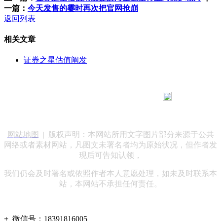
一篇：
今天发售的霎时再次把官网抢崩
返回列表
相关文章
证券之星估值阐发
183 9181 6005
客服热线：
客服QQ：10014803 公司地址：陕西省咸阳市秦都区世纪大
道华宇双子星A座 法律顾问：陕西润丰律师事务所
网站地图
| 版权声明：本网站所用文字图片部分来源于公共
网络或者素材网站，凡图文未署名者均为原始状况，但作者发
现后可告知认领，
我们仍会及时署名或依照作者本人意愿处理，如未及时联系本
站，本网站不承担任何责任。
+
微信号：
18391816005