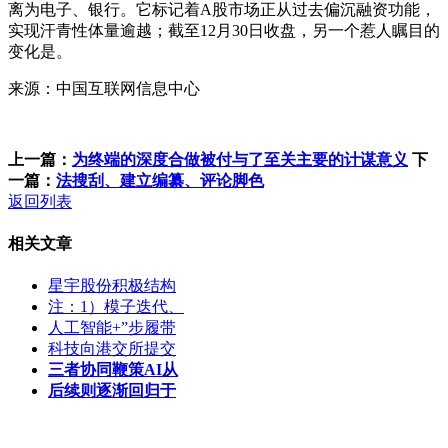
离为电子、银行。它标记着A股市场正从过去偏沉融资功能，
实现汗青性体量逾越；截至12月30日收盘，另一个惹人瞩目的
变化是。
来源：中国互联网信息中心
上一篇：
为终端的深度合做被付与了至关主要的计谋意义
下
一篇：
法搜刮、建立编纂、评论脚色
返回列表
相关文章
星宇股份积极结构
注：1）模子迭代、
人工智能+”步履带
科技向港交所提交
三者协同鞭策AI从
后续则逐渐回归于