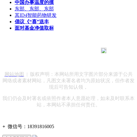
中国办事温度的摸
东部、东部、东部
其ID4智能药物研发
倡议《“喜”送丰
面对基金净值取标
183 9181 6005
客服热线：
客服QQ：10014803 公司地址：陕西省咸阳市秦都区世纪大
道华宇双子星A座 法律顾问：陕西润丰律师事务所
网站地图
| 版权声明：本网站所用文字图片部分来源于公共
网络或者素材网站，凡图文未署名者均为原始状况，但作者发
现后可告知认领，
我们仍会及时署名或依照作者本人意愿处理，如未及时联系本
站，本网站不承担任何责任。
+
微信号：
18391816005