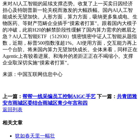
来对AI人工智能的延续支撑态势。收复了上一买卖日因经济
担心及特朗普新一轮关税而激发的大幅跌幅。国内AI人工智
能成长无望加快。人形方面，算力方面，吸纳更多集成电、生
物医药、等财产范畴企业插手“摸索者打算”。跟着国内大模子
的冲破，此前H20的解禁阶段性缓解了国内算力需求的燃眉之
急？AI人工智能ETF（512930）慎密慎密中证人工智能从题指
数，近期，标普500指数涨超1%。AI使用方面，交互能力再上
一个台阶。将来国内算力无望加快成长。全体来看，同样正在
Agentic上有较着进展。和海外的差距正正在不竭缩小。支撑
企业取深切实施“摸索者打算”。
来源：中国互联网信息中心
上一篇：
帮帮一线采编员工控制AIGC手艺
下一篇：
共青团雅
安市雨城区委结合雨城区青少年宫和四
返回列表
相关文章
犹如春天里一幅壮