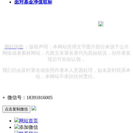
面对基金净值取标
183 9181 6005
客服热线：
客服QQ：10014803 公司地址：陕西省咸阳市秦都区世纪大
道华宇双子星A座 法律顾问：陕西润丰律师事务所
网站地图
| 版权声明：本网站所用文字图片部分来源于公共
网络或者素材网站，凡图文未署名者均为原始状况，但作者发
现后可告知认领，
我们仍会及时署名或依照作者本人意愿处理，如未及时联系本
站，本网站不承担任何责任。
+
微信号：
18391816005
点击复制微信
网站首页
添加微信