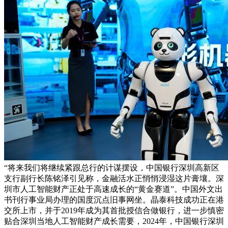
“将来我们将继续紧跟总行的计谋摆设，中国银行深圳高新区
支行副行长陈铭泽引见称，金融活水正悄悄浸湿这片膏壤。深
圳市人工智能财产正处于高速成长的“黄金赛道”。中国外文出
书刊行事业局办理的国度沉点旧事网坐。晶泰科技成功正在港
交所上市，并于2019年成为其首批授信合做银行，进一步慎密
贴合深圳当地人工智能财产成长需要，2024年，中国银行深圳