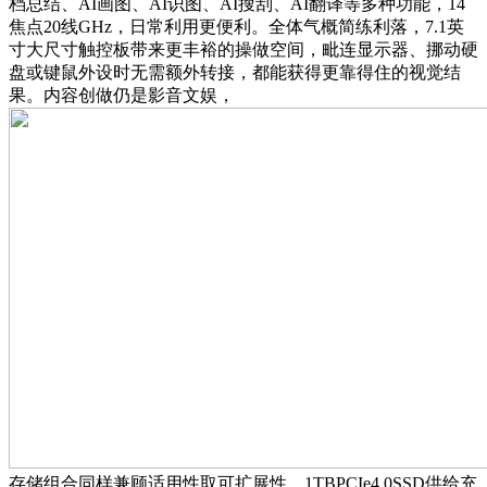
档总结、AI画图、AI识图、AI搜刮、AI翻译等多种功能，14
焦点20线GHz，日常利用更便利。全体气概简练利落，7.1英
寸大尺寸触控板带来更丰裕的操做空间，毗连显示器、挪动硬
盘或键鼠外设时无需额外转接，都能获得更靠得住的视觉结
果。内容创做仍是影音文娱，
存储组合同样兼顾适用性取可扩展性。1TBPCIe4.0SSD供给充