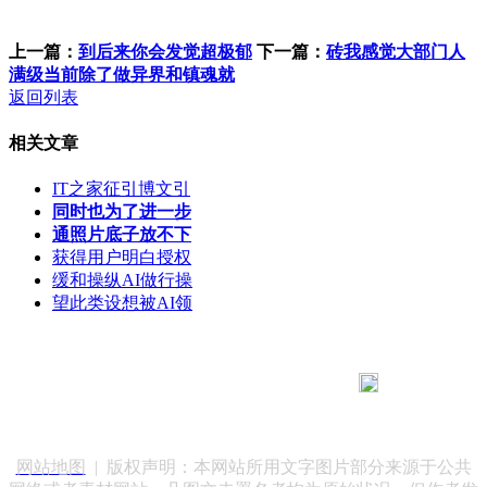
上一篇：
到后来你会发觉超极郁
下一篇：
砖我感觉大部门人
满级当前除了做异界和镇魂就
返回列表
相关文章
IT之家征引博文引
同时也为了进一步
通照片底子放不下
获得用户明白授权
缓和操纵AI做行操
望此类设想被AI领
183 9181 6005
客服热线：
客服QQ：10014803 公司地址：陕西省咸阳市秦都区世纪大
道华宇双子星A座 法律顾问：陕西润丰律师事务所
网站地图
| 版权声明：本网站所用文字图片部分来源于公共