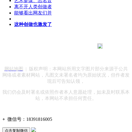
艺术参谋、出名音
离不开人类创做者
能够看出网友们并
这种创做也激发了
183 9181 6005
客服热线：
客服QQ：10014803 公司地址：陕西省咸阳市秦都区世纪大
道华宇双子星A座 法律顾问：陕西润丰律师事务所
网站地图
| 版权声明：本网站所用文字图片部分来源于公共
网络或者素材网站，凡图文未署名者均为原始状况，但作者发
现后可告知认领，
我们仍会及时署名或依照作者本人意愿处理，如未及时联系本
站，本网站不承担任何责任。
+
微信号：
18391816005
点击复制微信