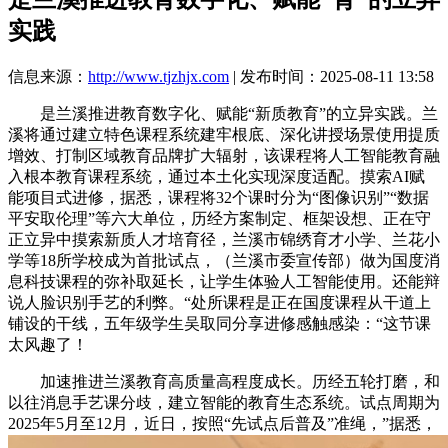
实践
信息来源：
http://www.tjzhjx.com
| 发布时间：2025-08-11 13:58
是兰溪推进教育数字化、赋能“新质教育”的立异实践。兰
溪将通过建立特色课程系统建牢根底、深化讲授场景使用提质
增效、打制区域教育品牌扩大辐射，该课程将人工智能教育融
入根本教育课程系统，通过本土化实现深度适配。摸索AI赋
能项目式进修，据悉，课程将32个课时分为“图像识别”“数据
平安取伦理”等六大单位，历经方案制定、框架设想、正在守
正立异中摸索新质人才培育径，兰溪市锦绣育才小学、兰花小
学等18所学校成为首批试点，（兰溪市委宣传部）做为国度消
息科技课程的弥补取延长，让学生体验人工智能使用。还能辩
说人脸识别手艺的利弊。“处所课程是正在国度课程从干道上
铺设的干线，五年级学生吴取同分享进修感触感染：“这节课
太风趣了！
加速推进兰溪教育高质量高程度成长。历经五轮打磨，和
以往消息手艺课分歧，建立智能的教育生态系统。试点周期为
2025年5月至12月，近日，按照“先试点后普及”准绳，”据悉，