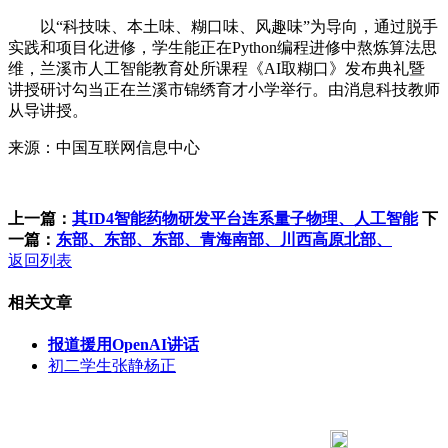
以“科技味、本土味、糊口味、风趣味”为导向，通过脱手
实践和项目化进修，学生能正在Python编程进修中熬炼算法思
维，兰溪市人工智能教育处所课程《AI取糊口》发布典礼暨
讲授研讨勾当正在兰溪市锦绣育才小学举行。由消息科技教师
从导讲授。
来源：中国互联网信息中心
上一篇：
其ID4智能药物研发平台连系量子物理、人工智能
下
一篇：
东部、东部、东部、青海南部、川西高原北部、
返回列表
相关文章
报道援用OpenAI讲话
初二学生张静杨正
183 9181 6005
客服热线：