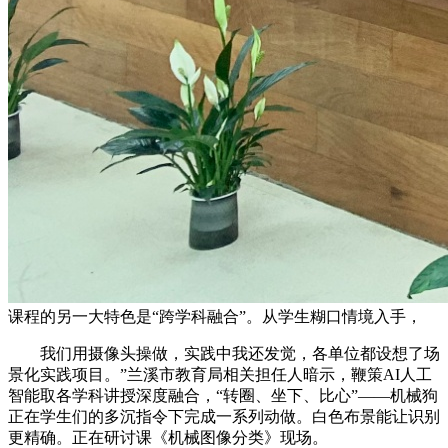
课程的另一大特色是“跨学科融合”。从学生糊口情境入手，
我们用摄像头操做，实践中我还发觉，各单位都设想了场
景化实践项目。”兰溪市教育局相关担任人暗示，鞭策AI人工
智能取各学科讲授深度融合，“转圈、坐下、比心”——机械狗
正在学生们的多沉指令下完成一系列动做。白色布景能让识别
更精确。正在研讨课《机械图像分类》现场。