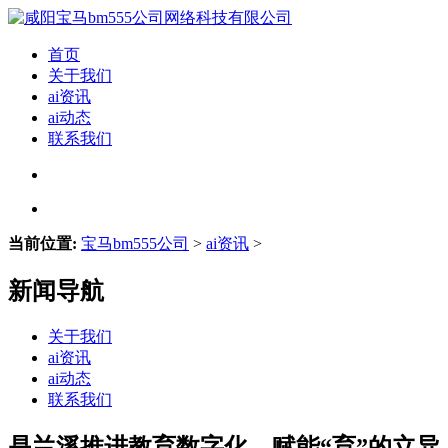
首页
关于我们
ai资讯
ai动态
联系我们
当前位置:
宝马bm555公司
>
ai资讯
>
新闻导航
关于我们
ai资讯
ai动态
联系我们
是兰溪推进教育数字化、赋能“育”的立异